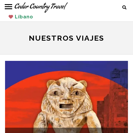
salta
Busc
al
Líbano
contenido
NUESTROS VIAJES