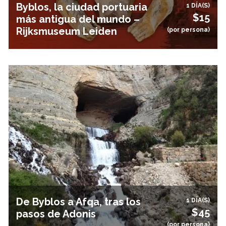
Byblos, la ciudad portuaria
1 DÍA(S)
$15
más antigua del mundo –
Rijksmuseum Leiden
(por persona)
De Byblos a Afqa, tras los
1 DÍA(S)
$45
pasos de Adonis
(por persona)