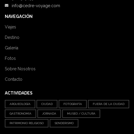
info@cedre-voyage.com
NAVEGACIÓN
Viajes
Destino
Galería
Fotos
Sobre Nosotros
Contacto
ACTIVIDADES
ARQUEOLOGÍA
CIUDAD
FOTOGRAFÍA
FUERA DE LA CIUDAD
GASTRONOMÍA
JORNADA
MUSEO / CULTURA
PATRIMONIO RELIGIOSO
SENDERISMO