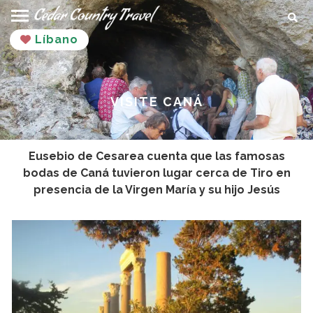
salta
Busc
al
Líbano
contenido
VISITE CANÁ
Eusebio de Cesarea cuenta que las famosas
bodas de Caná tuvieron lugar cerca de Tiro en
presencia de la Virgen María y su hijo Jesús