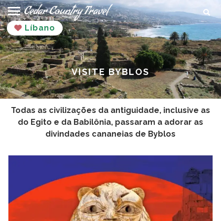
Ir
Proc
para
Líbano
o
conteúdo
VISITE BYBLOS
Todas as civilizações da antiguidade, inclusive as
do Egito e da Babilônia, passaram a adorar as
divindades cananeias de Byblos