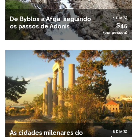
De Byblos a Afqa, seguindo
1 DIA(S)
$45
os passos de Adônis
(por pessoa)
As cidades milenares do
8 DIA(S)