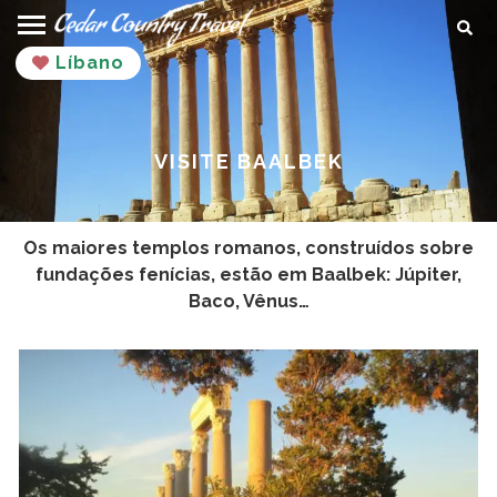
Ir
Proc
para
Líbano
o
conteúdo
VISITE BAALBEK
Os maiores templos romanos, construídos sobre
fundações fenícias, estão em Baalbek: Júpiter,
Baco, Vênus…